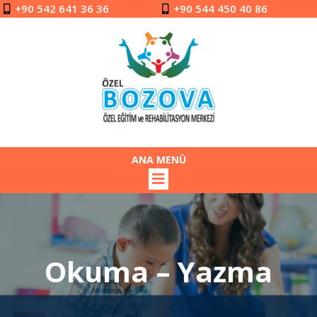
+90 542 641 36 36
+90 544 450 40 86
ANA MENÜ
Okuma – Yazma